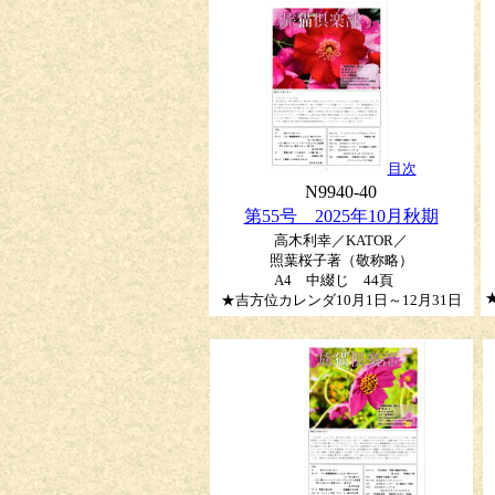
目次
N9940-40
第55号 2025年10月秋期
高木利幸／KATOR／
照葉桜子著（敬称略）
A4 中綴じ 44頁
★吉方位カレンダ10月1日～12月31日