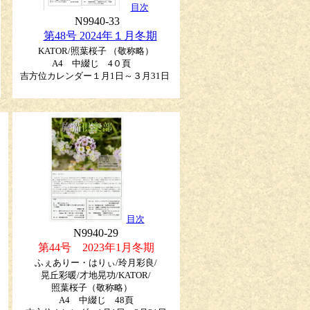
目次
N9940-33
第48号 2024年１月冬期
KATOR/照葉桜子 （敬称略）
A4 中綴じ 4０頁
吉方位カレンダー１月1日～３月31日
目次
N9940-29
第44号 2023年1月冬期
ふぇありー・はりぃ/玲月彩良/
晃丘彩暖/才地晃功/KATOR/
照葉桜子（敬称略）
A4 中綴じ 48頁