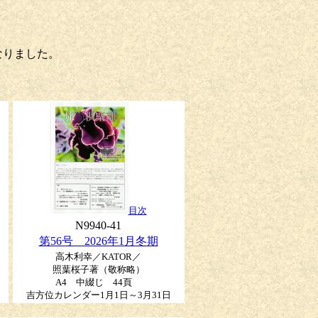
なりました。
目次
N9940-41
第56号 2026年1月冬期
高木利幸／KATOR／
照葉桜子著（敬称略）
A4 中綴じ 44頁
吉方位カレンダー1月1日～3月31日