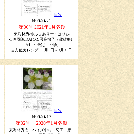
目次
N9940-21
第36号 2021年1月冬期
東海林秀樹/ふぇありー・はりぃ/
石嶋辰朗/KATOR/照葉桜子
（敬称略）
A4 中綴じ 44頁
吉方位カレンダー1月1日～3月31日
目次
N9940-17
第32号 2020年1月冬期
・
東海林秀樹・ヘイズ中村・羽田一彦・