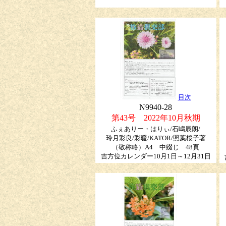
目次
N9940-28
第43号 2022年10月秋期
ふぇありー・はりぃ/石嶋辰朗/
玲月彩良/彩暖/KATOR/照葉桜子著
（敬称略）
A4 中綴じ 48頁
吉方位カレンダー10月1日～12月31日