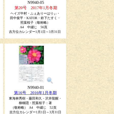
N9940-05
第20号 2017年1月冬期
ヘイズ中村・ふぇありーはりぃ・
田中俊平・KATOR・鈴下たすく・
照葉桜子（敬称略）
A4 中綴じ 56頁
吉方位カレンダー1月1日～3月31日
N9940-01
第16号 2016年1月冬期
東海林秀樹・藤田和久・沢井龍醒・
柳稱隠・照葉桜子：著
（敬称略） A4 中綴じ 52頁
吉方位カレンダー1月1日～3月31日