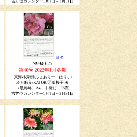
吉方位カレンダー1月1日～3月31日
目次
N9940-25
第40号 2022年1月冬期
東海林秀樹/ふぇありー・はりぃ/
玲月彩良/KATOR/照葉桜子
著
（敬称略）
A4 中綴じ 36頁
吉方位カレンダー1月1日～3月31日