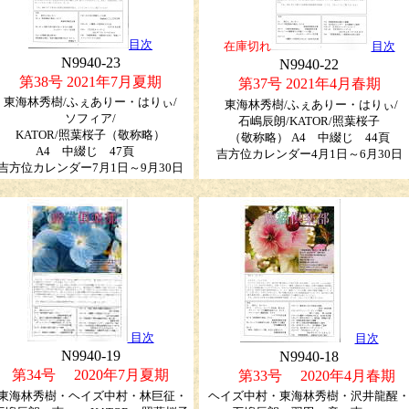
目次
在庫切れ
目次
N9940-23
N9940-22
第38号 2021年7月夏期
第37号 2021年4月春期
東海林秀樹/ふぇありー・はりぃ/
東海林秀樹/ふぇありー・はりぃ/
ソフィア/
石嶋辰朗/KATOR/照葉桜子
KATOR/照葉桜子
（敬称略）
（敬称略）
A4 中綴じ 44頁
A4 中綴じ 47頁
吉方位カレンダー4月1日～6月30日
吉方位カレンダー7月1日～9月30日
目次
目次
N9940-19
N9940-18
第34号 2020年7月夏期
第33号 2020年4月春期
東海林秀樹・ヘイズ中村・林巨征・
ヘイズ中村・東海林秀樹・沢井龍醒