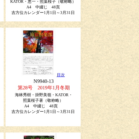
KATOR・恵一・照葉桜子
（敬称略）
A4 中綴じ 48頁
吉方位カレンダー1月1日～3月31日
目次
N9940-13
第28号 2019年1月冬期
海林秀樹・掛野美嶺・KATOR・
照葉桜子著（敬称略）
A4 中綴じ 48頁
吉方位カレンダー1月1日～3月31日