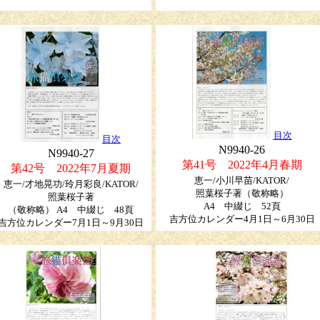
目次
目次
N9940-26
N9940-27
第41号 2022年4月春期
第42号 2022年7月夏期
恵一/小川早苗/KATOR/
恵一/才地晃功/玲月彩良/KATOR/
照葉桜子著（敬称略）
照葉桜子著
A4 中綴じ 52頁
（敬称略）
A4 中綴じ 48頁
吉方位カレンダー4月1日～6月30日
吉方位カレンダー7月1日～9月30日