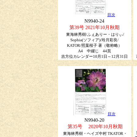
目次
N9940-24
第39号 2021年10月秋期
東海林秀樹/ふぇありー・はりぃ/
Sophia(ソフィア)/玲月彩良/
KATOR/照葉桜子
著（敬称略）
A4 中綴じ 44頁
吉方位カレンダー10月1日～12月31日
目次
N9940-20
第35号 2020年10月秋期
東海林秀樹・ヘイズ中村 TKATOR・