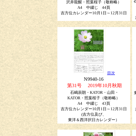
沢井龍醒・照葉桜子
（敬称略）
A4 中綴じ 44頁
吉方位カレンダー10月1日～12月31日
目次
N9940-16
第31号 2019年10月秋期
石嶋辰朗・KATOR・山田・
KATOR・照葉桜子（敬称略）
A4 中綴じ 43頁
吉方位カレンダー10月1日～12月31日
(吉方位及び、
東洋＆西洋択日カレンダー）