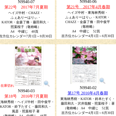
N9940-06
N9940-07
第21号 2017年4月春期
第22号 2017年7月夏期
ヘイズ中村・東海林秀樹・
ヘイズ中村・CHAZZ・
ふぇありーはりぃ・KATOR・
ふぇありーはりぃ・
CHAZZ・金森了脩・田中俊平
KATOR・金森了脩・藤田和久・
（敬称略）
照葉桜子（敬称略）
A4 中綴じ 52頁
A4 中綴じ 48頁
吉方位カレンダー4月1日～6月30日
吉方位カレンダー7月1日～9月30日
在庫切れ
N9940-02
N9940-03
第17号 2016年4月春期
第18号 2016年7月夏期
東海林秀樹・KATOR・鈴本たすく・
東海林秀樹・ヘイズ中村・田中俊平・
藤田和久・沢井龍醒・照葉桜子：著
KATOR・鈴下たすく・藤田和久・
（敬称略） A4 中綴じ 52頁
風斎・照葉桜子 著
吉方位カレンダー4月1日～6月30日
（敬称略） A4 中綴じ 48頁