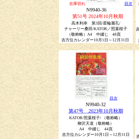
在庫切れ
目次
N9940-36
第51号 2024年10月秋期
高木利幸 第3回/星輪麗孔/
チャーリー桑田/KATOR／照葉桜子
（敬称略）A4 中綴じ 48頁
吉方位カレンダー10月1日～12月31日
目次
N9940-32
第47号 2023年10月秋期
KATOR/照葉桜子/ （敬称略）
柳沢天道（敬称略）
A4 中綴じ 44頁
吉方位カレンダー10月1日～12月31日