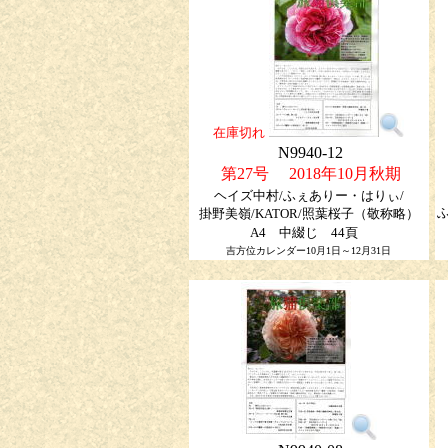
在庫切れ
N9940-12
第27号 2018年10月秋期
ヘイズ中村/ふぇありー・はりぃ/
ふ
掛野美嶺/KATOR/照葉桜子
（敬称略）
A4 中綴じ 44頁
吉方位カレンダー10月1日～12月31日