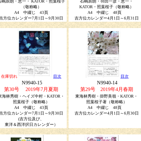
石嶋辰朗・恵一・ KATOR・照葉桜子
石嶋辰朗・羽田一彦・恵一・
（敬称略）
KATOR・照葉桜子（敬称略）
A4 中綴じ 43頁
A4 中綴じ 48頁
吉方位カレンダー7月1日～9月30日
吉方位カレンダー4月1日～6月31日
在庫切れ
目次
目次
N9940-15
N9940-14
第30号 2019年7月夏期
第29号 2019年4月春期
東海林秀樹・ヘイズ中村・KATOR・
東海林秀樹・掛野美嶺・KATOR・
照葉桜子
（敬称略）
照葉桜子著（敬称略）
A4 中綴じ 43頁
A4 中綴じ 48頁
吉方位カレンダー7月1日～9月30日
吉方位カレンダー4月1日～6月30日
(吉方位及び、
東洋＆西洋択日カレンダー）