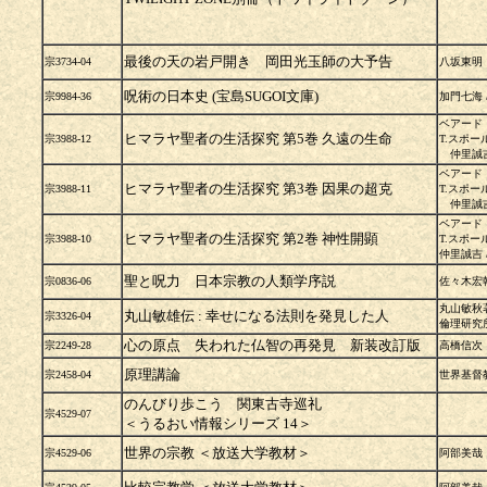
最後の天の岩戸開き 岡田光玉師の大予告
宗3734-04
八坂東明
呪術の日本史 (宝島SUGOI文庫)
宗9984-36
加門七海 
ベアード
ヒマラヤ聖者の生活探究 第5巻 久遠の生命
宗3988-12
T.スポー
仲里誠吉 
ベアード
ヒマラヤ聖者の生活探究 第3巻 因果の超克
宗3988-11
T.スポー
仲里誠吉 
ベアード
ヒマラヤ聖者の生活探究 第2巻 神性開顕
宗3988-10
T.スポー
仲里誠吉 /
聖と呪力 日本宗教の人類学序説
宗0836-06
佐々木宏
丸山敏秋
丸山敏雄伝 : 幸せになる法則を発見した人
宗3326-04
倫理研究
心の原点 失われた仏智の再発見 新装改訂版
宗2249-28
高橋信次
原理講論
宗2458-04
世界基督
のんびり歩こう 関東古寺巡礼
宗4529-07
＜うるおい情報シリーズ 14＞
世界の宗教 ＜放送大学教材＞
宗4529-06
阿部美哉