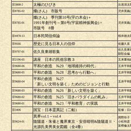
太極のひびき
宗3808-2
出居清太
燦(さん) 市販号
宗8785-02
児井英義
燦(さん) 季刊第10号(宇の木会)＋
1991年創刊号～第6号(宇宙精神振興会) +
宗8785-01
児井英義
市販号 8冊
日本民間信仰論
宗4478-13
桜井徳太
歴史に見る日本人の信仰
宗9566
佐藤久直
佐久良東
佐久良東雄歌集
宗9797-01
顕彰会編
講座 日本の民俗宗教３
宗2196-05
五来重他
平和の創造 №29「地球維持の時代」
宗9680-06
五井平和
平和の創造 №28「思考から行動へ」
宗9680-05
五井平和
平和の創造 №27
宗9680-04
五井平和
「新しい文明を築く」ためのビジョンと行動
平和の創造 №26「新しい文明を築く」
宗9680-03
五井平和
平和の創造 №25「旧きパラダイムの軋み」
宗9680-02
五井平和
平和の創造 №23「平和教育」の実践
宗9680-01
五井平和
国宝：日本霊異記（二帖）
宗3406
監修：日
異界vol.1～vol.4
岡野玲
陰陽道・朱雀と魔界東京・安倍晴明&陰陽道Ⅱ・
宗9624-01
小松和
富樫倫太
光源氏美男美女図鑑（全4冊）