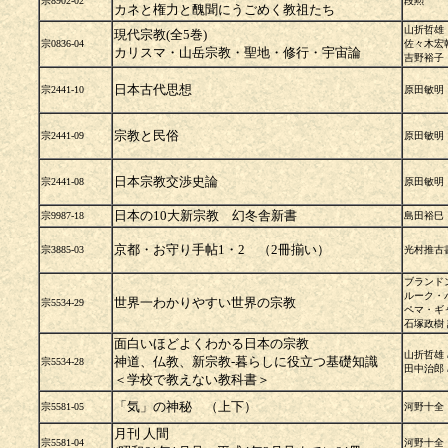
宗8902-02
段勲
カネと権力と醜聞にうごめく教祖たち
山折哲雄
現代宗教(全5巻)
宗0836-04
佐々木宏
カリスマ・山岳宗教・聖地・修行・宇宙論
吉野裕子
日本古代思想
宗2441-10
原田敏明
宗教と民俗
宗2441-09
原田敏明
日本宗教交渉史論
宗2441-08
原田敏明
日本の10大新宗教 幻冬舎新書
宗9987-18
島田裕巳
京都・お守り手帖1・2 （2冊揃い）
宗3885-03
光村推古
ブランド
ルーク・バ
世界一わかりやすい世界の宗教
宗5534-29
ペマ・ギャ
石塚政樹 
面白いほどよくわかる日本の宗教
山折哲雄 
神道、仏教、新宗教-暮らしに役立つ基礎知識
宗5534-28
田中治郎 /
＜学校で教えない教科書＞
「気」の神秘 （上下）
宗5581-05
河野十全
月刊 人間
宗5581-04
河野十全