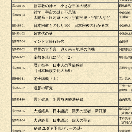
新宗教の神々 小さな王国の現在
宗1669-36
西島建男
雑学 宇宙の謎と不思議
金森誠也 
宗8919-03
太陽系・銀河系・米ソ宇宙開発・宇宙人など
平川陽一 /
日本宗教ものしり100 日本宗教のわかる本
宗0199-01
小池長之
超古代の謎
宗4901-02
小泉源太
インド大修行時代
宗8787-04
山田和
世界の大予言 迫り来る地球の危機
宗8870-02
阿部修三
宗教を現代に問う（2）
宗9645-02
毎日新聞
暦と祭事 日本人の季節感覚
宗2360-05
宮田登ほ
（日本民族文化大系9）
老子講義〈上〉
宗9680-11
五井昌久
三元一
道脈の研究
宗2825-02
徐錦泉・
霊と健康 附霊放送療法秘録
宗5534-10
山内篤馬
李祥昊著
大巡経典 日本語訳 回天の聖者 新訂版
宗9718-05
（富岡八
李祥昊著
大巡経典 日本語訳 回天の聖者
宗9718-04
（富岡八
秘録 ユダヤ予言パワーの謎-
宗8919-02
金森誠也