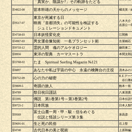
「真実か、陰謀か?」その軌跡をたどる
皆本幹雄の天からのメッセージ
宗4822-08
橘克英 / 
東京が死滅する日
八木大介
映画『首都消失』の可能性を検証する
宗9517-07
吉原公一
シュミレーションドキュメント
日本妖怪変化史
宗4758-03
江間務
男女運命豫知術 一名プランセット術
宗4967-03
古屋鐵石
霊的人間 魂のアルケオロジー
宗9733-12
鎌田東二
東洋の聖典 カーマスートラ
宗8956
本間太郎
たま Spiritual Suefing Magazin №121
宗3768-02
あなたや私は宇宙の中心 永遠の檜舞台の主役
宗8897
茂木みの
R.E.デ
心の力の秘密
宗8752-09
谷口雅春
奇蹟の旅人
宗9809-5
飽本一裕
祭日祝日謹話
宗4789
八束清貴
傳説 第1巻第1号～第3巻第2号
宗3395
日本伝説
日本民族
宗8725-2
日本人類
富士山麓一周・甲・駿・信をめぐる
宗9569
泉昌彦
伝説と怪談シリーズ第３集
生と死の民俗
宗9691-01
石上堅
古代日本の美と呪術
宗4740
上原和編