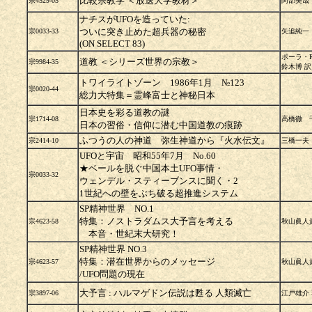
比較宗教学 ＜放送大学教材＞
宗4529-05
阿部美哉
ナチスがUFOを造っていた:
ついに突き止めた超兵器の秘密
宗0033-33
矢追純一
(ON SELECT 83)
ポーラ・R
道教 ＜シリーズ世界の宗教＞
宗9984-35
鈴木博 訳
トワイライトゾーン 1986年1月 №123
宗0020-44
総力大特集＝霊峰富士と神秘日本
日本史を彩る道教の謎
宗1714-08
高橋徹 
日本の習俗・信仰に潜む中国道教の痕跡
ふつうの人の神道 弥生神道から『火水伝文』
宗2414-10
三橋一夫
UFOと宇宙 昭和55年7月 No.60
★ベールを脱ぐ中国本土UFO事情・
宗0033-32
ウェンデル・スティーブンスに聞く・2
1世紀への壁をぶち破る超推進システム
SP精神世界 NO.1
特集：ノストラダムス大予言を考える
宗4623-58
秋山眞人
本音・世紀末大研究！
SP精神世界 NO.3
特集：潜在世界からのメッセージ
宗4623-57
秋山眞人
/UFO問題の現在
大予言 : ハルマゲドン伝説は甦る 人類滅亡
宗3897-06
江戸雄介 