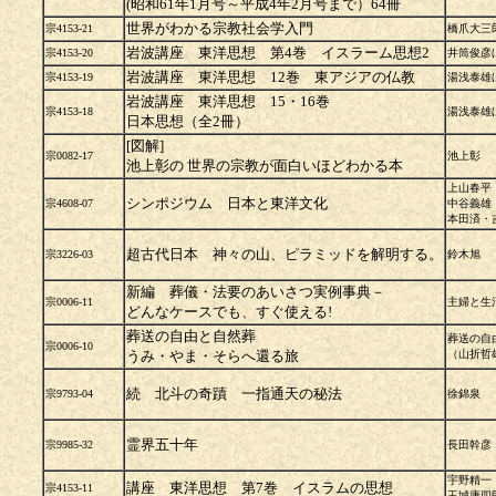
(昭和61年1月号～平成4年2月号まで）64冊
世界がわかる宗教社会学入門
宗4153-21
橋爪大三
岩波講座 東洋思想 第4巻 イスラーム思想2
宗4153-20
井筒俊彦
岩波講座 東洋思想 12巻 東アジアの仏教
宗4153-19
湯浅泰雄
岩波講座 東洋思想 15・16巻
宗4153-18
湯浅泰雄
日本思想（全2冊）
[図解]
宗0082-17
池上彰
池上彰の 世界の宗教が面白いほどわかる本
上山春平
シンポジウム 日本と東洋文化
宗4608-07
中谷義雄
本田済・
超古代日本 神々の山、ピラミッドを解明する。
宗3226-03
鈴木旭
新編 葬儀・法要のあいさつ実例事典－
宗0006-11
主婦と生
どんなケースでも、すぐ使える!
葬送の自由と自然葬
葬送の自
宗0006-10
うみ・やま・そらへ還る旅
（山折哲
続 北斗の奇蹟 一指通天の秘法
宗9793-04
徐錦泉
霊界五十年
宗9985-32
長田幹彦
宇野精一
講座 東洋思想 第7巻 イスラムの思想
宗4153-11
玉城康四