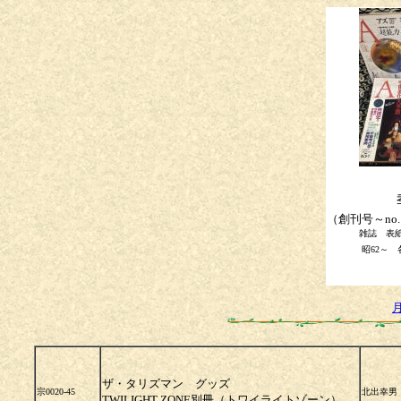
（創刊号～no.11
雑誌 表
昭62～ 
ザ・タリズマン グッズ
宗0020-45
北出幸男
TWILIGHT ZONE別冊（トワイライトゾーン）