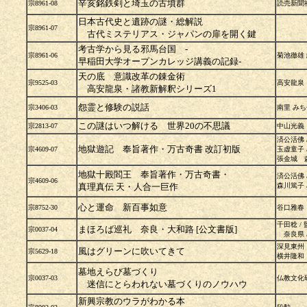
辛亥銘鉄剣と埼玉の古墳群
宗8961-08
読売新聞
日本古代史と遺跡の謎・総解説
宗8961-07
古代ミステリアス・ジャパンの扉を開く鍵
考古学から見る邪馬台国 -
宗8961-06
菊池徹雄 
早稲田大学オープンカレッジ講義の記録-
天の底 意識改革の錬金術
宗9525-03
高安龍泉
高安龍泉・諸教新解釈シリーズ1
怨霊と修験の説話
宗3406-03
南里 みち
この謎はいつ解ける 世界20の不思議
宗2813-07
中山光義
済公活佛 
地獄遊記 奉旨著作・万古奇書 改訂初版
宗4609-07
玉虚童子 
張金城 森
地獄十殿閻王 奉旨著作・万古奇書・
済公活佛
宗4609-06
真理真伝 天・人合一巨作
森川篤子 /
心と運命 新百事如意
宗8752-30
谷口雅春
千田稔 / 
まほろば巡礼 奈良・大和路 [公文書版]
宗0037-04
奈良県 /
深見東
風はグリーンに吹いてきて
宗5629-18
横井隆和
墓地えらび墓づくり
宗0037-03
仏教文化
迷信にとらわれない墓づくりのノウハウ
新興宗教のウラがわかる本