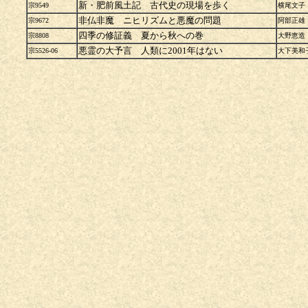
新・肥前風土記 古代史の現場を歩く
宗9549
横尾文子
非仏非魔 ニヒリズムと悪魔の問題
宗9672
阿部正雄
四季の修証義 夏から秋への巻
宗8808
大野恵造
悪霊の大予言 人類に2001年はない
宗5526-06
大下美和