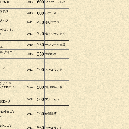
600
ード2枚有
2013
ダイヤモンド社
レきず少
600
2013
パブラボ
レきず少
420
2012
学研プラス
スレ少よごれ
720
頁）
2011
ダイヤモンド社
350
2010
サンマーク出版
本
スレ少キズ
350
2015
大和出版
少キズ
500
2012
ヒカルランド
レ少よごれ
500
グCD付 ＊
平24
角川学芸出版
少
500
2008
アルマット
CD付き
小口少ヨゴレ、
560
2011
徳間書店
税
口少ヨゴレ・
560
2011
ヒカルランド