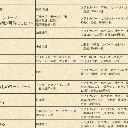
ソフトカバー 123頁 カバースレ
験」
坂本 政道
定価1,500円+税
ブルース・モーエン / 著
」シリーズ
ソフトカバー・カバ少スレ・本体小
坂本政道 / 監訳
術が可能にした 3＞
426頁・定価1,800円＋税
塩崎麻彩子 / 訳
ソフトカバー・カバスレ、少ヤケ・
加藤諦三
少ヨゴレ・235頁・定価1,107円+税
上製本 163頁 カバースレ縁スレ
小倉久延
定価1500円＋税
デイビッド・コーポランド/
文庫 693頁 カバースレキズ少
ロン・ルイス著 大沢章子 訳
小口少よごれ 定価950円＋税
ソフトカバー 141頁 カバースレ
わび
天にシミ極少 定価1,400円+税
ソフトカバー・カバスレ、少ヤケ、
アモラ・クァン・イン / 著
癒しのワークブック
本体小口ヨゴレ、保存シミ、角折レ
鈴木純子 / 訳
421頁・定価2,800円+税
ソフトカバー・カバヤケ、少スレ、
江本勝
本体小口少ヨゴレ、少ヤケ、天保存シ
ディ
定価1,600円+税
ソフトカバー・カバ少スレ、少ヨゴ
サルバトーレ・V.ディダート 著
・本体小口ヤケ、少ヨゴレ・423頁・
渡会圭子 / 訳
定価1,333円+税
カバ少スレ、少ヨゴレ・上製本・本
創る
神渡良平
少保存シミ・281頁・定価1,500円+税