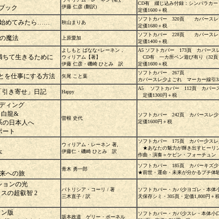
CD有 綴じ込み付録：シンバラカ
ブック
伊藤 仁彦 (翻訳)
定価1600＋税
ソフトカバー 320頁 カバース
を始めてみたら……
秋山まりあ
定価1680＋税
ソフトカバー 228頁 カバース
の魔法
上原愛加
定価1400＋税
よしもと ばなな×レーネン，
A5 ソフトカバー 173頁 カバー
満ちて生きるために
ウィリアム【著】
CD有 一カ所ペン遊び有り（32
伊藤 仁彦・磯崎 ひとみ 訳
定価1600＋税
ソフトカバー 267頁
とを仕事にする方法
矢尾 こと葉
カバースレ少よごれ マーカー線引3
A5 ソフトカバー 112頁 カバー
後「引き寄せ」日記
Happy
定価1300円＋税
ーディング
し白龍&
ソフトカバー 242頁 カバースレ
曽根 史代
系の日本人へ
定価1600円＋税
ポート
ソフトカバー 175頁 カバー少ス
ウィリアム・レーネン 著,
★あなたの魅力が輝き出すヒーリン
本
伊藤仁・磯崎 ひとみ 訳
作曲・演奏＝ケビン・フォーチュン
ソフトカバー 185頁 カバーキズ
青木 勇一郎
来への旅
★前世・運命・未来が分かるプチ体験
ンションの光
パトリシア・コーリ / 著
ソフトカバー・カバ少ヨゴレ・本体
スの超叡智 2
三木直子 / 訳
天保存シミ・305頁・定価1,800円＋
ション版
ソフトカバー・カバ少スレ・本体小
坂本政道 ゲリー・ボーネル