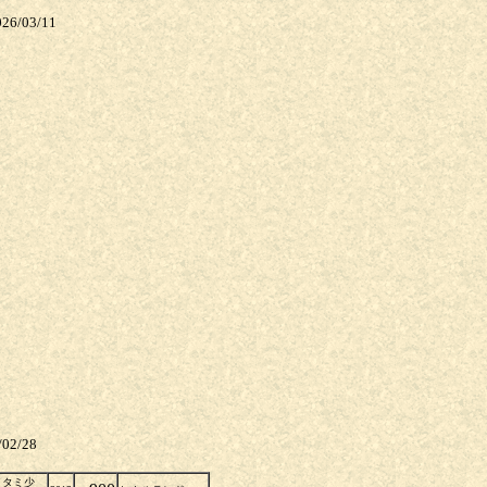
6/03/11
2/28
部イタミ少