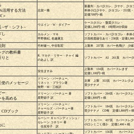
る
新書判・カバ少スレ、少ヤケ、少ヨ
0%活用する方法
志賀一雅
本体小口少ヤケ、少ヨゴレ・253頁・
定価709円+税
ズ＞
ケース少スレ・盤質少スレ・
ウエイン・W・ダイアー
 ~ザ・シフト~
定価2,200円+税・1時間54分収録
なざし
カルメン・マキ
ソフトカバー・カバ少ヨゴレ・本体
い
甲野善紀, 名越康文
25頁程度線引あり・238頁・定価1,80
法則
竹村健一, 中谷彰宏
上製本 237頁 カバー色飛び 少
リングの教科書
R. マカナ・リサー・チャイ 編
祈りと
ソフトカバー A5 261頁 カバー
のあよし 訳
上製本 134頁 カバースレきず
安住ますみ
定価1,100円+税
ドリーン・バーチュー,
文庫 上製 353頁 カバースレ少
天使のメッセージ
リネット・ブラウン著
背少ナナメ
牧野・M・三枝訳
ー:
ドリーン・バーチュー 著
ソフトカバー・264頁・カバー少スレ
ーを高める
星野節子 訳
定価1,800円＋税
ドリーン・バーチュー /
ソフトカバー 184頁 カバー少スレ
チャールズ・バーチュー著
CDブック
背少ナナメ CD有 定価1,800円＋
星野節子 訳
ルーシー キャベンディッシュ /
ソフトカバー 437頁 カバースレ
セレーン コネリー 著
めに
小口シミごく僅か 定価2,400＋税
住友玲子 訳
ソフトカバー 156頁 カバース
ウィリアム・レーネン (著),