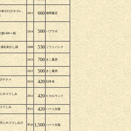
本体小口少ヨゴレ、
660
2011
徳間書店
税
500
パブラボ
2014
1400＋税
530
 値札剥がし跡
2008
ソフトバンク
700
2013
きこ書房
500
2012
きこ書房
み 少ナナメ
420
2010
幻冬舎
 天にホコリしみ
420
2011
ヒカルランド
にホコリしみ
420
平21
ハート出版
レ 天にホコリしみ少
1,500
平20
ハート出版