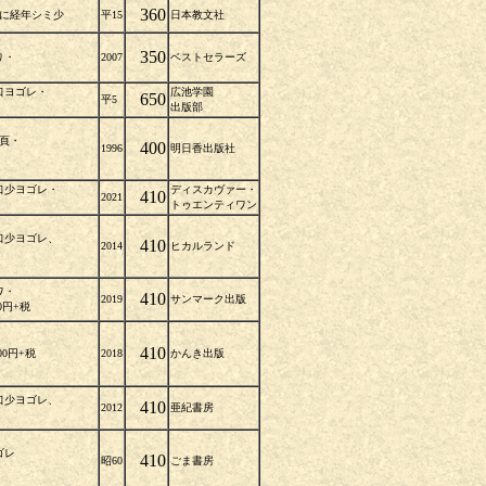
360
天に経年シミ少
平15
日本教文社
350
り・
2007
ベストセラーズ
口ヨゴレ・
広池学園
650
平5
出版部
7頁・
400
1996
明日香出版社
口少ヨゴレ・
ディスカヴァー・
410
2021
トゥエンティワン
口少ヨゴレ、
410
2014
ヒカルランド
ワ・
410
2019
サンマーク出版
0円+税
410
0円+税
2018
かんき出版
口少ヨゴレ、
410
2012
亜紀書房
ゴレ
410
昭60
ごま書房