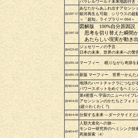
パラレルワールド未来地図付き ＜
あなたからあふれ出すアセン
銀河再生も可能 シリウスの超叡
自3397-57
＜「超知」ライブラリー 064＞
図解版 100%自分原因説
思考を切り替えた瞬間
自3397-58
あたらしい現実が動き
ジュセリーノの予言 :
自4223-05
日本の未来、世界の未来への警
マーフィー 眠りながら奇跡を
自4391-18
新版 マーフィー 世界一かんた
自4391-19
地球のハートチャクラにつながる
自4614-04
パワースポットをめぐるヘミシ
第4密度へ 宇宙のニューバイブ
アセンションのかたちとフォト
自4614-05
(超☆わくわく 7)
分裂する未来 ―ダークサイドと
自4614-06
人類大進化への旅―
モンロー研究所のヘミシンク技
自4614-07
死後探索〈4〉