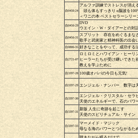
アルファ訓練でストレスが消え
頭も体もすっきり α脳波を10
自0456-24
＜ワニの本 ベストセラーシリー
DVD
自0456-29
ウエイン・W・ダイアーとの対話
スプリット 存在をめぐるま
自0456-31
歌手と武術家と精神科医の出会
好きなことをやって、成功する
自0886-35
ロミロミとハワイアン・ヒー
ヒーラーたちが受け継いできた
自2721-07
教えを学ぶために
100歳オババの今日も元気!
自3397-28
エンジェル・ナンバー 数字は
自3397-29
エンジェル・クリスタル・セラピ
自3397-30
天使のエネルギーで、石のパワ
新版 人生に奇跡を起こす
自3397-31
天使のスピリチュアル・サイン 
マーメイド・マジック
自3397-33
母なる海のパワーとつながるた
聴きながら眠るだけで