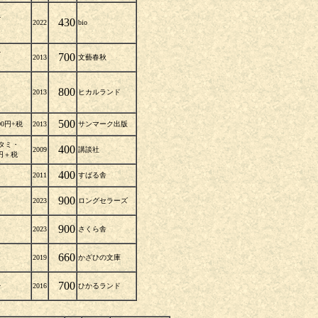
スレ
430
2022
bio
スレ
700
2013
文藝春秋
800
2013
ヒカルランド
500
00円+税
2013
サンマーク出版
タミ・
400
2009
講談社
円＋税
・
400
2011
すばる舎
・
900
2023
ロングセラーズ
・
900
2023
さくら舎
・
660
2019
かざひの文庫
700
レ
2016
ひかるランド