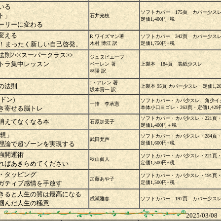
いる
ソフトカバー 175頁 カバー少
ト」
石井光枝
定価1,400円+税
ーリーに変わる
を変える
R ワイズマン著
ソフトカバー 342頁 カバー少
証！まったく新しい自己啓発。
木村 博江 訳
定価1,750円+税
則2<<スーパークラス>>
ジュヌビエーブ・
トラ集中レッスン
ベーレン 著
上製本 184頁 表紙少スレ
林陽 訳
J・アレン 著
の法則
上製本 95頁 カバー少スレ 定価1,2
坂本貢一 訳
ンドン)
ソフトカバー・カバ少スレ、角少イ
一指 李承憲
き寄せる脳トレ
本体小口ヨゴレ・263頁・定価1,429
ソフトカバー・カバ少スレ・221頁
消えてなくなる本
石原加受子
定価1,400円＋税
瞑想」
ソフトカバー・カバ少スレ・284頁
武田梵声
理論で超ゾーンを実現する
定価1,600円+税
最強開運術
ソフトカバー・カバ少スレ・221頁
秋山眞人
ればあきらめてください
定価1,500円+税
・タッピング
ソフトカバー・カバ少スレ・191頁
加藤あや子
ガティブ感情を手放す
定価1,500円+税
生きると人生の質は最高になる
成瀬雅春
ソフトカバー 197頁 カバー少ス
掴んだ人生の極意
2025/03/08