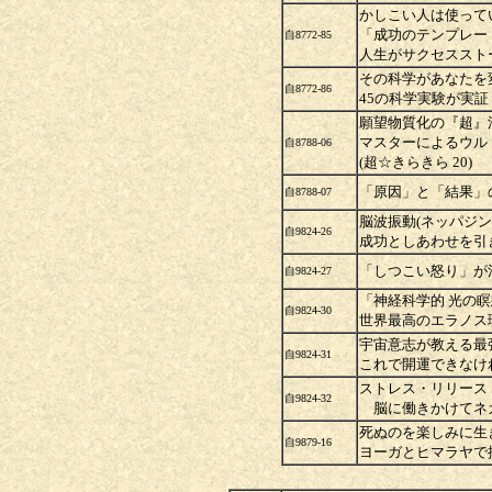
かしこい人は使って
「成功のテンプレー
自8772-85
人生がサクセススト
その科学があなた
自8772-86
45の科学実験が実
願望物質化の『超』法
マスターによるウル
自8788-06
(超☆きらきら 20)
「原因」と「結果」
自8788-07
脳波振動(ネッパジ
自9824-26
成功としあわせを引
「しつこい怒り」が
自9824-27
「神経科学的 光の
自9824-30
世界最高のエラノス
宇宙意志が教える
自9824-31
これで開運できなけ
ストレス・リリース
自9824-32
脳に働きかけてネ
死ぬのを楽しみに
自9879-16
ヨーガとヒマラヤで