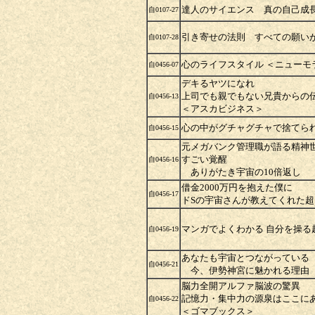
達人のサイエンス 真の自己成
自0107-27
引き寄せの法則 すべての願い
自0107-28
心のライフスタイル ＜ニューモ
自0456-07
デキるヤツになれ
上司でも親でもない兄貴からの
自0456-13
＜アスカビジネス＞
心の中がグチャグチャで捨てら
自0456-15
元メガバンク管理職が語る精神
すごい覚醒
自0456-16
ありがたき宇宙の10倍返し
借金2000万円を抱えた僕に
自0456-17
ドSの宇宙さんが教えてくれた
マンガでよくわかる 自分を操る
自0456-19
あなたも宇宙とつながっている
自0456-21
今、伊勢神宮に魅かれる理由
脳力全開アルファ脳波の驚異
記憶力・集中力の源泉はここにあ
自0456-22
＜ゴマブックス＞