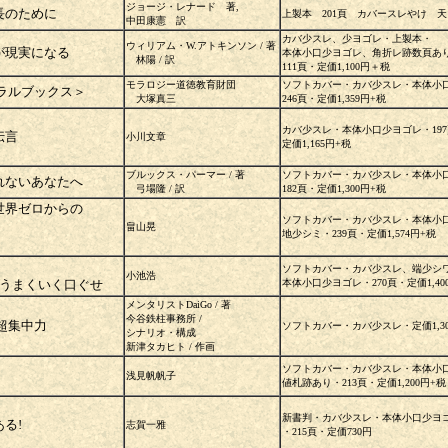
ジョージ・レナード 著,
長のために
上製本 201頁 カバースレやけ 
中田康憲 訳
カバ少スレ、少ヨゴレ・上製本・
ウィリアム・W.アトキンソン / 著
が現実になる
本体小口少ヨゴレ、角折レ跡数頁あ
林陽 / 訳
111頁・定価1,100円＋税
モラロジー道徳教育財団
ソフトカバー・カバ少スレ・本体小
ラルブックス＞
大塚真三
246頁・定価1,359円+税
カバ少スレ・本体小口少ヨゴレ・19
伝言
小川文章
定価1,165円+税
ブルックス・パーマー / 著
ソフトカバー・カバ少スレ・本体小
れないあなたへ
弓場隆 / 訳
182頁・定価1,300円+税
世界ゼロからの
ソフトカバー・カバ少スレ・本体小
畠山晃
地少シミ・239頁・定価1,574円+税
ソフトカバー・カバ少スレ、端少シ
小池浩
超うまくいく口ぐせ
本体小口少ヨゴレ・270頁・定価1,40
メンタリストDaiGo / 著
今谷鉄柱事務所 /
超集中力
ソフトカバー・カバ少スレ・定価1,30
シナリオ・構成
新津タカヒト / 作画
ソフトカバー・カバ少スレ・本体小
浅見帆帆子
値札跡あり・213頁・定価1,200円+税
新書判・カバ少スレ・本体小口少ヨ
る!
志賀一雅
・215頁・定価730円