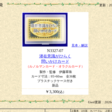
啓発
更新：202
見本・解説
N3327-07
潜在意識がひらく
問いかけカード
（ルノルマンカード・オラクルカード）
製作・監修 伊藤翠珠
カード寸法：95×60㎜ 全36枚
プラスチックケース付き
新品
,
￥3
300
(込）
Used更新：2026/0
上製本 221頁 カバースレ 上