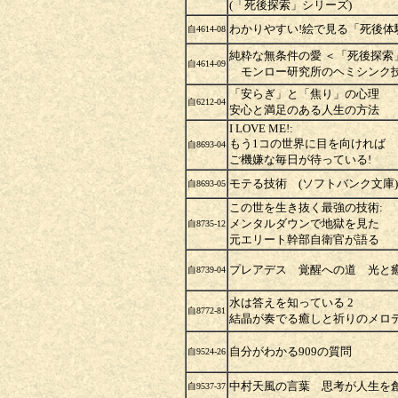
(「死後探索」シリーズ)
わかりやすい!絵で見る「死後体
自4614-08
純粋な無条件の愛 ＜「死後探索
自4614-09
モンロー研究所のヘミシンク技
「安らぎ」と「焦り」の心理
自6212-04
安心と満足のある人生の方法
I LOVE ME!:
もう1コの世界に目を向ければ
自8693-04
ご機嫌な毎日が待っている!
モテる技術 (ソフトバンク文庫)
自8693-05
この世を生き抜く最強の技術:
メンタルダウンで地獄を見た
自8735-12
元エリート幹部自衛官が語る
プレアデス 覚醒への道 光と
自8739-04
水は答えを知っている 2
自8772-81
結晶が奏でる癒しと祈りのメロ
自分がわかる909の質問
自9524-26
中村天風の言葉 思考が人生を
自9537-37