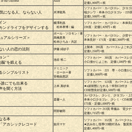
he Universe
Aiice
定価1,900円＋税
ソフトカバー・カバ少スレ、少ヨゴ
病気になる人、ならない人
木津龍馬
端少シワ・本体小口少ヨゴレ・229
定価1,500円＋税
イン
横澤利昌
ソフトカバー・カバ少スレ・本体良
カンドライフをデザインする
松本孝博 / 編
239頁・定価1,429円＋税
ポール・ソロモン / 著
ソフトカバー・カバ少スレ、少背ヤ
チュアルシリーズ＞
高橋恵美
本体良好・171頁・定価2,300円+税
松本ひろみ / 共訳
上製本 205頁 カバースレよご
ない人の恋の法則
伊藤 緋紗子
定価1,250円+税
ン “
ソフトカバー 301頁 カバース
池谷 裕二
)脳"を鍛える
小口僅かによごれ 定価1,500円+税
ドミニック
ソフトカバー 221 帯・小口僅か
るシンプルリスト
・ローホー著
定価1,000円+税
笹根由恵訳
ソフトカバー 123頁 カバース
-誰にでも出来る
上本 真砂未
★α波状態になれる！特別CD付き
声を聞く方法
CD状態良好定価1,500円+税
カバ少スレ、少シミ、少ヨゴレ・上
斎藤一人
本体小口少ヨゴレ、少シミ・CD未
173頁・定価1,600円+税
ソフトカバー 213頁 帯傷み 背
阿部敏郎
定価1,715円+税
になる本
ソフトカバー 152頁 カバー少
「アカシックレコード
如月マヤ
★読み出し指導CD開封済み 盤質
定価1,400円+税