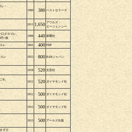
ゴレ・
380
1989
ベストセラーズ
アウルズ・
1,650
2011
エージェンシー
小口少ヨゴレ、
440
1998
新曜社
0円+税
400
縁スレ
2001
PHP
800
少スレ
2015
BABジャパン
520
2018
文芸社
よごれ
520
2012
ダイヤモンド社
・
500
2012
ダイヤモンド社
500
2015
ダイヤモンド社
税
少
500
2013
アールズ出版
レきず少