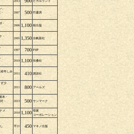
900
2013
ヒカルランド
レ、
500
頁・
2007
竹書房
好・
1,100
2006
桜出版
ケ・
1,350
2005
出帆新社
れ少
700
1997
PHP
レ少
1,100
2019
扶桑社
に経年しみ
410
2011
講談社
レきず少
800
2011
アールズ
製本・
500
開封・
2013
サンマーク
少ナナメ
母家
1,100
2010
コーポレーション
スレ
450
良し
平21
マキノ出版