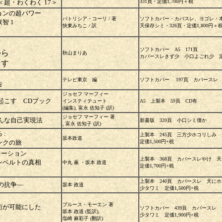
超・わくわく 17＞
331頁・定価1,700円＋税
ションの超パワー
パトリシア・コーリ / 著
ソフトカバー・カバスレ、ヨゴレ・
智 1
快東みちこ / 訳
天保存シミ・326頁・定価1,800円＋
ソフトカバー A5 171頁
から
秋山まりあ
カバースレきず少 小口よごれ少 定価
出す
テレビ東京 編
ソフトカバー 197頁 カバースレ
告
ジョセフ マーフィー
起こす CDブック
インスティテュート
A5 上製本 59頁 CD有
(編集), 富永 佐知子 (訳)
ジョセフ マーフィー 著
んな自己実現法
新書版 320頁 小口シミ僅か
, 富永 佐知子 (訳)
 :
上製本 245頁 三方少ホコリし
坂本政道
ンクの旅
定価1,500円+税
レーション
上製本 368頁 カバースレやけ
ンベルトの真相
中丸 薫 ・坂本 政道
定価1,700円+税
上製本 240頁 カバースレ 天
の抗争―
坂本 政道
少タワミ 定価1,500円+税
ブルース・モーエン 著
術が可能にした
ソフトカバー 439頁 カバース
坂本 政道 (監訳),
少タワミ 定価1,900円+税
塩崎 麻彩子 (翻訳)