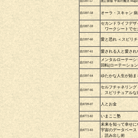
自3397-57
改訂新版 宇宙の魔法 Magic of t
オーラ・スキャン 
自3397-58
セカンドライフデザ
自3397-59
ワークシートでセ
愛と恐れ ＜スピリ
自3397-60
愛される人と愛され
自3397-61
メンタルローテーショ
自3397-63
回転(ローテーション
ゆたかな人生が始ま
自3397-64
セルフチャネリング 
自3397-66
、スピリチュアルな
人とお金
自8709-07
いまここ塾
自8772-82
未来を知って幸せ
宇宙のデータベース
自8772-83
」読み出し術