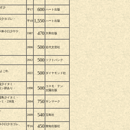
きず少
600
平17
ハート出版
口少ヨゴレ・
1,550
平19
ハート出版
本体小口少ヤケ、
470
1987
大和出版
500
2006
近代文芸社
500
2012
ソフトバンク
少よごれ
500
2022
ダイヤモンド社
端少イタミ・
コスモ・テン
500
直シ跡あり・
1998
太陽出版
端角少イタミ・
750
ミ・238頁・
2004
サンマーク
レ
540
2009
宝島社
体小口少ヨゴレ、
450
平16
致知出版社