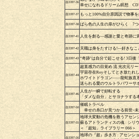
自3397-36
幸せになれるドリーム瞑想 CD
もっと100%自分原因説で物事
自3397-37
ばら色の人生の扉がひらく 7つ
自3397-38
人生を創る―感謝と愛と奇跡に
自3397-41
天職は身をたすける!―好きなこ
自3397-42
“奇跡"は自分で起こせる! 3日
自3397-43
超直感力の目覚め 流 光次元リ
宇宙存在Royそしてとき放たれ
自3397-44
ホワイトドラゴン――龍蛇族直
送られる愛のウルトラパワーサ
人生が一瞬で好転する
自3397-46
「ダメな自分」とサヨナラする
催眠トラベル
自3397-50
幸せの糸口が見つかる前世~未
地球大変動の危機を救うアセ
蘇るアトランティスの魂 : シリウ
自3397-55
＜「超知」ライブラリー 066＞
地球の『超』歩き方 : アセン
自3397-56